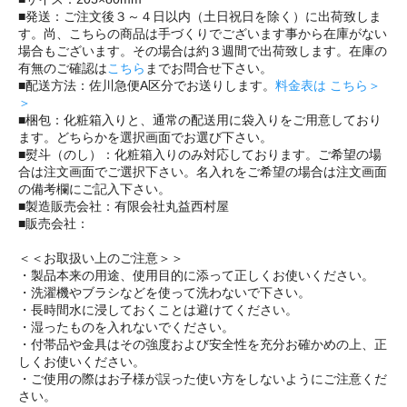
■発送：ご注文後３～４日以内（土日祝日を除く）に出荷致しま
す。尚、こちらの商品は手づくりでございます事から在庫がない
場合もございます。その場合は約３週間で出荷致します。在庫の
有無のご確認は
こちら
までお問合せ下さい。
■配送方法：佐川急便A区分でお送りします。
料金表は こちら＞
＞
■梱包：化粧箱入りと、通常の配送用に袋入りをご用意しており
ます。どちらかを選択画面でお選び下さい。
■熨斗（のし）：化粧箱入りのみ対応しております。ご希望の場
合は注文画面でご選択下さい。名入れをご希望の場合は注文画面
の備考欄にご記入下さい。
■製造販売会社：有限会社丸益西村屋
■販売会社：
＜＜お取扱い上のご注意＞＞
・製品本来の用途、使用目的に添って正しくお使いください。
・洗濯機やブラシなどを使って洗わないで下さい。
・長時間水に浸しておくことは避けてください。
・湿ったものを入れないでください。
・付帯品や金具はその強度および安全性を充分お確かめの上、正
しくお使いください。
・ご使用の際はお子様が誤った使い方をしないようにご注意くだ
さい。