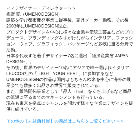
＜＜デザイナー・ディレクター＞＞
梅野 聡（UMENODESIGN）
建築を学び都市開発事業に従事後、家具メーカー勤務。その後
2003年にUMENODESIGN設立。
プロダクトデザインを中心に様々な企業や伝統工芸品などのプロ
デュース、ブランディングを手がけながらインテリア、ファッシ
ョン、ウェブ、グラフィック、パッケージなど多岐に渡る分野で
活動。
日本を代表する若手デザイナー7名に選出「経済産業省 JAPAN
DESIGN+」。
その後、世界のデザイナー10名にアジアで唯一選ばれイタリア
LEUCOS社の「 LIGHT YOUR HERT」に参加するなど
UMENODESIGNの作品は国内はもちろん欧米を中心に海外の展
示会でも数多く出品され世界で販売されている。
また、販路開拓事業として「品人・hint」を立ち上げるなど商品
の流通に至るまでのマネージメントも行っている。
現在も東京を拠点にジャンルを問わず様々な企業にデザインを提
供し続けている。
その他の【丸益西村屋】の商品はこちらをご覧ください＞＞