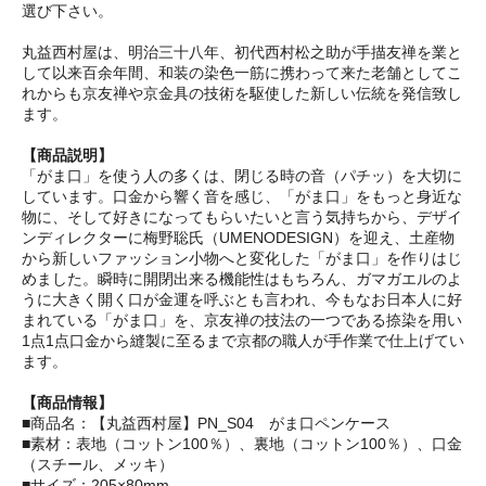
選び下さい。
丸益西村屋は、明治三十八年、初代西村松之助が手描友禅を業と
して以来百余年間、和装の染色一筋に携わって来た老舗としてこ
れからも京友禅や京金具の技術を駆使した新しい伝統を発信致し
ます。
【商品説明】
「がま口」を使う人の多くは、閉じる時の音（パチッ）を大切に
しています。口金から響く音を感じ、「がま口」をもっと身近な
物に、そして好きになってもらいたいと言う気持ちから、デザイ
ンディレクターに梅野聡氏（UMENODESIGN）を迎え、土産物
から新しいファッション小物へと変化した「がま口」を作りはじ
めました。瞬時に開閉出来る機能性はもちろん、ガマガエルのよ
うに大きく開く口が金運を呼ぶとも言われ、今もなお日本人に好
まれている「がま口」を、京友禅の技法の一つである捺染を用い
1点1点口金から縫製に至るまで京都の職人が手作業で仕上げてい
ます。
【商品情報】
■商品名：【丸益西村屋】PN_S04 がま口ペンケース
■素材：表地（コットン100％）、裏地（コットン100％）、口金
（スチール、メッキ）
■サイズ：205×80mm