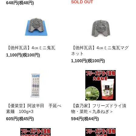
SOLD OUT
648円(税48円)
【徳舛瓦店】4㎝ミニ鬼瓦
【徳舛瓦店】4㎝ミニ鬼瓦マグ
ネット
1,100円(税100円)
1,100円(税100円)
【優菜堂】阿波半田 手延べ
【森乃家】フリーズドライ漬
素麺 100g×3
物・菜乾＜九条ねぎ＞
605円(税45円)
594円(税44円)