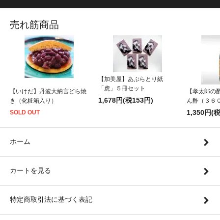
売れ筋商品
【加美屋】あぶらとり紙
「虎」５冊セット
【いけだ】丹波大納言どら焼
【孝太郎の
1,678円(税153円)
き（化粧箱入り）
ん酢（３６
1,350円(
SOLD OUT
ホーム
カートを見る
特定商取引法に基づく表記