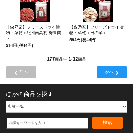
【森乃家】フリーズドライ漬
【森乃家】フリーズドライ漬
物・菜乾＜紀州南高梅 梅果肉
物・菜乾＜日の菜＞
＞
594円(税44円)
594円(税44円)
177
1
12
商品中
-
商品
前へ
次へ
ほかの商品を探す
検索