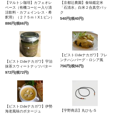
【マルトシ珈琲】カフェオレ
【京都辻農園】食味鑑定米
ベース（有機コーヒー入り清
「石清水」白米２合真空パッ
涼飲料・カフェインレス・希
ク
釈用）（２７５ｍｌX１ビン）
540円(税40円)
886円(税66円)
【ビストロdeナカガワ】フレ
ンチハンバーグ・ロシア風
【ビストロdeナカガワ】宇治
756円(税56円)
抹茶スウィートナッツバター
972円(税72円)
【ビストロdeナカガワ】伊勢
【宇野商店】丸ひも-S
海老風味のポタージュ