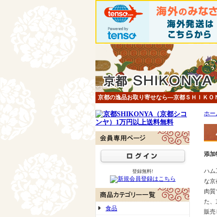
京都の逸品お取り寄せなら―京都ＳＨＩＫＯ
ホー
添加
ハム
登録無料!
な京
肉質
た、
食品
販売