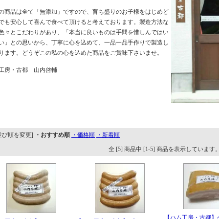
の商品は全て「無添加」ですので、育ち盛りのお子様をはじめど
でも安心して喜んで食べて頂けると考えております。製造方法な
色々とこだわりがあり、「本当に良いものは手間を惜しんではい
い」との思いから、丁寧に心を込めて、一品一品手作りで製造し
ります。どうぞこの私の心を込めた商品をご賞味下さいませ。
工房・古都 山内啓輔
並び順を変更]
・おすすめ順
・価格順
・新着順
全 [5] 商品中 [1-5] 商品を表示しています
【ハム工房・古都】