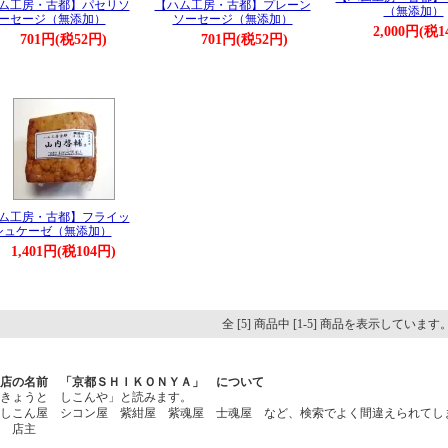
ム工房・古都】パセリソ
【ハム工房・古都】プレーン
（無添加）
ーセージ（無添加）
ソーセージ（無添加）
2,000円(税1
701円(税52円)
701円(税52円)
ム工房・古都】フライッ
シュケーゼ（無添加）
1,401円(税104円)
全 [5] 商品中 [1-5] 商品を表示しています
店の名前 「京都ＳＨＩＫＯＮＹＡ」 について
きょうと しこんや」と読みます。
しこん屋 シコン屋 紫紺屋 紫魂屋 士魂屋 など、検索でよく間違えられてし
店主