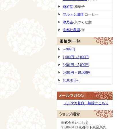
茶游堂
-和菓子
マルトシ珈琲
-コーヒー
津乃吉
-京つくだ煮
京都辻農園
-米
～999円
1,000円～3,000円
3,001円～5,000円
5,001円～10,000円
10,001円～
メルマガ登録・解除はこちら
株式会社いにしえ
〒600-8413 京都市下京区烏丸