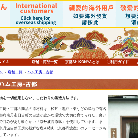
ＮＹＡ
店舗・商品一覧
京都SHIKONYAとは
ご利用ガイド
ム
店舗一覧
ハム工房・古都
＞
＞
物を一切使用しない、こだわりの製造方法です。
工房・古都の商品の原材料は、松茸・黒豆・栗などの産地で有名
都府南丹市日吉町の自然が豊かな環境で大切に育てられた、良い
で甘みがあり軟らかい「京丹波高原豚」を使用しています。ま
京丹波自然工房の新鮮な鹿＆猪肉（京都丹波産）のソーセージも
しています。