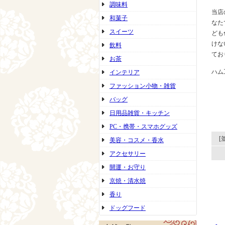
調味料
当店
和菓子
なた
スイーツ
ども
けな
飲料
てお
お茶
ハム
インテリア
ファッション小物・雑貨
バッグ
日用品雑貨・キッチン
PC・携帯・スマホグッズ
[
美容・コスメ・香水
アクセサリー
開運・お守り
京焼・清水焼
香り
ドッグフード