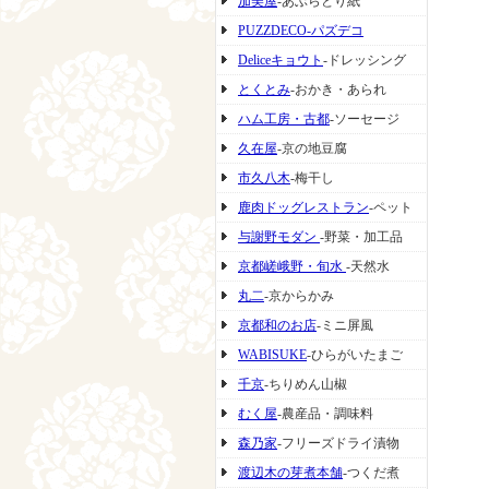
加美屋
-あぶらとり紙
PUZZDECO-パズデコ
Deliceキョウト
-ドレッシング
とくとみ
-おかき・あられ
ハム工房・古都
-ソーセージ
久在屋
-京の地豆腐
市久八木
-梅干し
鹿肉ドッグレストラン
-ペット
与謝野モダン
-野菜・加工品
京都嵯峨野・旬水
-天然水
丸二
-京からかみ
京都和のお店
-ミニ屏風
WABISUKE
-ひらがいたまご
千京
-ちりめん山椒
むく屋
-農産品・調味料
森乃家
-フリーズドライ漬物
渡辺木の芽煮本舗
-つくだ煮