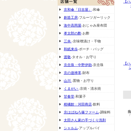
【ハ
京和傘「日吉屋」
-和傘
創造工房
-フルーツガーリック
洛中高岡屋
-おじゃみ座布団
孝太郎の酢
-お酢
三央
-京味噌漬け・干物
和紙来歩
-ポーチ・バッグ
渡敬
-タオル・お守り
【ハ
京念珠・中野伊助
-京念珠
京の遊禅革
-財布
山川
-置物・お守り
くまがい
-京焼・清水焼
甘春堂
-和菓子
柑橘館：河田商店
-飲料
当
京はばねろ篠ファーム
-調味料
「
太田さん家の手づくり洗剤
シャルム
-アップルパイ