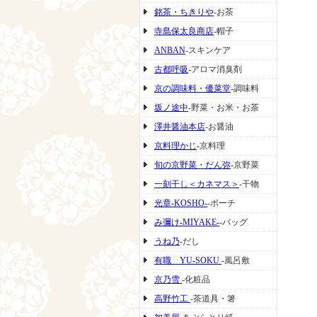
銘茶・ちきりや
-お茶
寺島保太良商店
-帽子
ANBAN
-スキンケア
古都呼吸
-アロマ消臭剤
京の調味料・優菜堂
-調味料
坂ノ途中
-野菜・お米・お茶
澤井醤油本店
-お醤油
京料理かじ
-京料理
旬の京野菜・だん弥
-京野菜
一刻干し＜カネマス＞
-干物
光章-KOSHO-
-ポーチ
み彌け-MIYAKE-
-バッグ
うね乃
-だし
有職 YU-SOKU
-風呂敷
京乃雪
-化粧品
高野竹工
-茶道具・箸