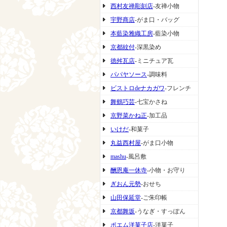
西村友禅彫刻店
-友禅小物
宇野商店
-がま口・バッグ
本藍染雅織工房
-藍染小物
京都紋付
-深黒染め
徳舛瓦店
-ミニチュア瓦
パパヤソース
-調味料
ビストロdeナカガワ
-フレンチ
舞鶴巧芸
-七宝かさね
京野菜かね正
-加工品
いけだ
-和菓子
丸益西村屋
-がま口小物
mashu
-風呂敷
酬恩庵一休寺
-小物・お守り
ぎおん元勢
-おせち
山田保延堂
-ご朱印帳
京都舞坂
-うなぎ・すっぽん
ポエム洋菓子店
-洋菓子