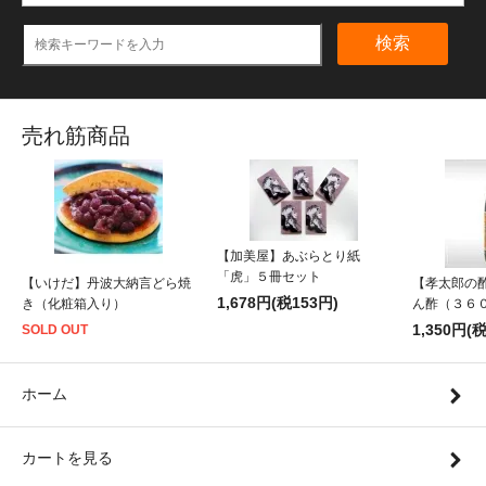
検索
売れ筋商品
【加美屋】あぶらとり紙
「虎」５冊セット
【いけだ】丹波大納言どら焼
【孝太郎の
1,678円(税153円)
き（化粧箱入り）
ん酢（３６
1,350円(
SOLD OUT
ホーム
カートを見る