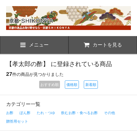
メニュー
カートを見る
【孝太郎の酢】 に登録されている商品
27
件の商品が見つかりました
おすすめ順
価格順
新着順
カテゴリー一覧
お酢
ぽん酢
たれ・つゆ
飲むお酢・食べるお酢
その他
贈答用セット