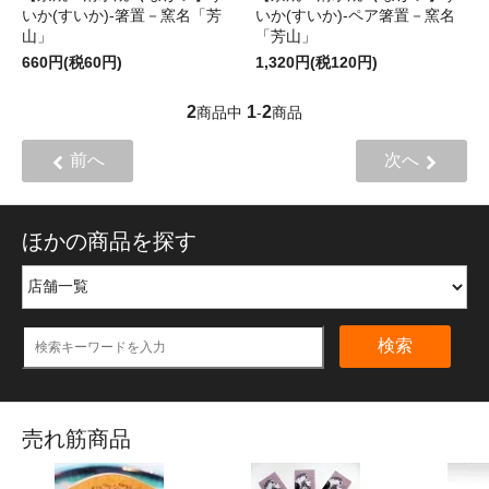
いか(すいか)-箸置－窯名「芳
いか(すいか)-ペア箸置－窯名
山」
「芳山」
660円(税60円)
1,320円(税120円)
2
1
2
商品中
-
商品
前へ
次へ
ほかの商品を探す
検索
売れ筋商品