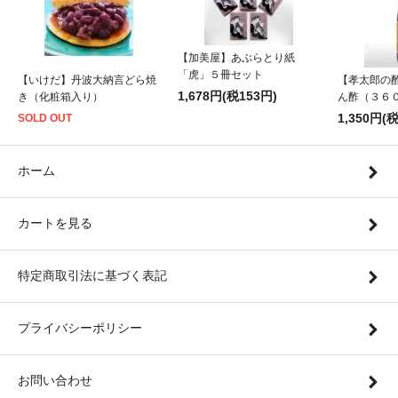
【加美屋】あぶらとり紙
「虎」５冊セット
【いけだ】丹波大納言どら焼
【孝太郎の
1,678円(税153円)
き（化粧箱入り）
ん酢（３６
1,350円(
SOLD OUT
ホーム
カートを見る
特定商取引法に基づく表記
プライバシーポリシー
お問い合わせ