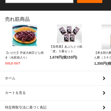
売れ筋商品
【加美屋】あぶらとり紙
「虎」５冊セット
【いけだ】丹波大納言どら焼
【孝太郎の
1,678円(税153円)
き（化粧箱入り）
ん酢（３６
1,350円(
SOLD OUT
ホーム
カートを見る
特定商取引法に基づく表記