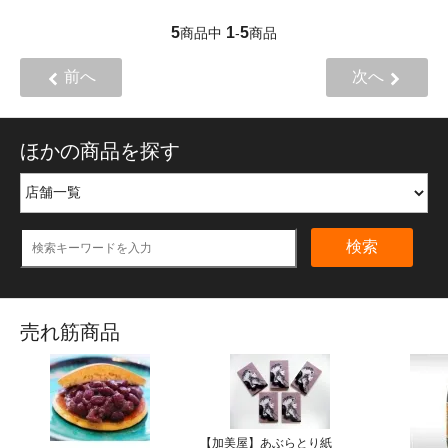
5
1
5
商品中
-
商品
前へ
次へ
ほかの商品を探す
検索
売れ筋商品
【加美屋】あぶらとり紙